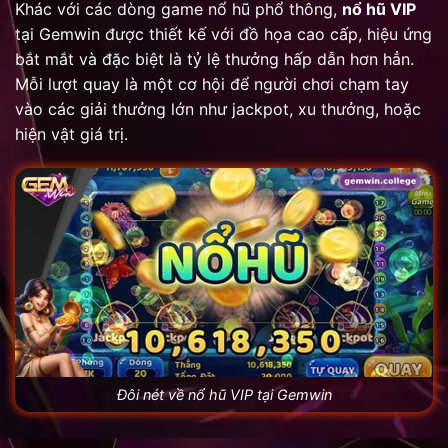
Khác với các dòng game nổ hũ phổ thông,
nổ hũ VIP
tại Gemwin được thiết kế với đồ họa cao cấp, hiệu ứng
bắt mắt và đặc biệt là tỷ lệ thưởng hấp dẫn hơn hẳn.
Mỗi lượt quay là một cơ hội để người chơi chạm tay
vào các giải thưởng lớn như jackpot, xu thưởng, hoặc
hiện vật giá trị.
Đôi nét về nổ hũ VIP tại Gemwin