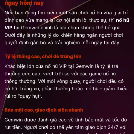
ngay hôm nay
Nếu bạn đang tìm kiếm một sân chơi nổ hũ vừa giải trí
đỉnh cao vừa mang lại cơ hội sinh lời thực sự, thì
nổ hũ
VIP
tại Gemwin chính là lựa chọn không thể bỏ qua.
Dưới đây là những lý do khiến hàng ngàn người chơi
quyết định gắn bó và trải nghiệm mỗi ngày tại đây.
Tỷ lệ thắng cao, chơi dễ trúng lớn
Khác biệt lớn của nổ hũ VIP tại Gemwin là tỷ lệ trả
thưởng cực cao, vượt trội so với các game nổ hũ
thông thường. Với mỗi vòng quay, người chơi đều có
cơ hội trúng xu, phần thưởng hoặc mở hũ – giảm thiểu
rủi ro “quay hụt”.
Bảo mật cao, giao dịch siêu nhanh
Gemwin được đánh giá cao về tính bảo mật và tốc độ
rút tiền. Người chơi có thể yên tâm giao dịch 24/7 với