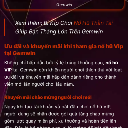
Gemwin
Xem thêm: Bí Kíp Chơi
Nổ Hũ Thần Tài
Giúp Bạn Thắng Lớn Trên Gemwin
Ưu đãi và khuyến mãi khi tham gia nổ hũ Vip
tại Gemwin
Không chỉ hấp dẫn bởi tỷ lệ trúng thưởng cao,
nổ hũ
VIP
tại Gemwin còn khiến người chơi thích thú với loạt
ưu đãi và khuyến mãi hấp dẫn dành riêng cho thành
viên mới lẫn người chơi lâu năm.
Khuyến mãi chào mừng người chơi mới
Ngay khi tạo tài khoản và bắt đầu chơi nổ hũ VIP,
người dùng sẽ nhận được gói quà tặng chào mừng
gồm lượt quay miễn phí, xu thưởng và hoàn tiền lần
đầu. Đây là bệ phóng cực kỳ lý tưởng để bắt đầu hành