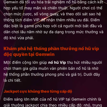
Gemwin đã tối ưu hóa trải nghiệm nổ hũ bằng cách kết
hợp yếu tố may mắn và chiến thuật. Người chơi có thể
chọn mức cược, số vòng quay, và theo dõi sát sao hệ
thống tích điểm VIP để nhận thêm nhiều ưu đãi. Điểm
đặc biệt là game phù hợp với cả người mới bắt đầu và
dân chơi lâu năm nhờ sự đa dạng trong mức thưởng và
độ khó vừa phải.
Khám phá hệ thống phần thưởng nổ hũ vip
độc quyền tại Gemwin
Một điểm cộng lớn giúp
nổ hũ Vip
thu hút nhiều người
chơi tham gia giữa muôn vàn phiên bản nổ hũ là nhờ
hệ thống phần thưởng phong phú và giá trị. Dưới đây
là chi tiết.
Jackpot cực khủng theo từng cấp độ
Điểm sáng lớn nhất của nổ hũ VIP tại Gemwin chính là
giải thưởng jackpot chia theo nhiều cấp độ: nhỏ, trung