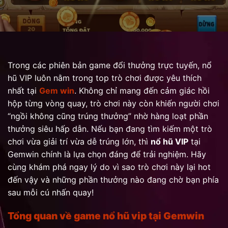
Trong các phiên bản game đổi thưởng trực tuyến, nổ
hũ VIP luôn nằm trong top trò chơi được yêu thích
nhất tại
Gem win
. Không chỉ mang đến cảm giác hồi
hộp từng vòng quay, trò chơi này còn khiến người chơi
“ngồi không cũng trúng thưởng” nhờ hàng loạt phần
thưởng siêu hấp dẫn. Nếu bạn đang tìm kiếm một trò
chơi vừa giải trí vừa dễ trúng lớn, thì
nổ hũ VIP
tại
Gemwin chính là lựa chọn đáng để trải nghiệm. Hãy
cùng khám phá ngay lý do vì sao trò chơi này lại hot
đến vậy và những phần thưởng nào đang chờ bạn phía
sau mỗi cú nhấn quay!
Tổng quan về game nổ hũ vip tại Gemwin