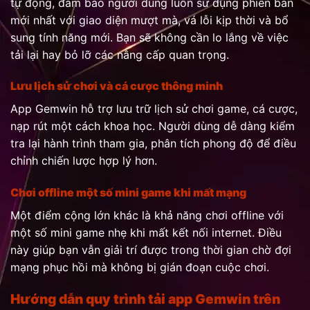
tự động, đảm bảo người dùng luôn sử dụng phiên bản
mới nhất với giao diện mượt mà, vá lỗi kịp thời và bổ
sung tính năng mới. Bạn sẽ không cần lo lắng về việc
tải lại hay bỏ lỡ các nâng cấp quan trọng.
Lưu lịch sử chơi và cá cược thông minh
App Gemwin hỗ trợ lưu trữ lịch sử chơi game, cá cược,
nạp rút một cách khoa học. Người dùng dễ dàng kiểm
tra lại hành trình tham gia, phân tích phong độ để điều
chỉnh chiến lược hợp lý hơn.
Chơi offline một số mini game khi mất mạng
Một điểm cộng lớn khác là khả năng chơi offline với
một số mini game nhẹ khi mất kết nối internet. Điều
này giúp bạn vẫn giải trí được trong thời gian chờ đợi
mạng phục hồi mà không bị gián đoạn cuộc chơi.
Hướng dẫn quy trình tải app Gemwin trên