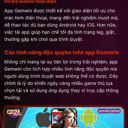
Hỗ trợ mobile toàn diện
App Gemwin được thiết kế với giao diện tối ưu cho
màn hình điện thoại, mang đến trải nghiệm mượt mà,
dễ thao tác dù bạn dùng Android hay iOS. Hơn nữa,
việc tải app giúp hạn chế tối đa tình trạng lag, giật,
thường gặp khi chơi qua trình duyệt.
Các tính năng độc quyền trên app Gemwin
Không chỉ mang lại sự tiện lợi trong trải nghiệm, app
Gemwin còn tích hợp nhiều tính năng độc quyền mà
người dùng trình duyệt web không thể có được. Đây
chính là lý do khiến ngày càng nhiều game thủ lựa
chọn tải và sử dụng ứng dụng thay vì truy cập thông
thường.