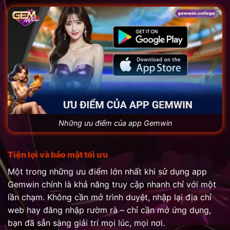
Những ưu điểm của app Gemwin
Tiện lợi và bảo mật tối ưu
Một trong những ưu điểm lớn nhất khi sử dụng app
Gemwin chính là khả năng truy cập nhanh chỉ với một
lần chạm. Không cần mở trình duyệt, nhập lại địa chỉ
web hay đăng nhập rườm rà – chỉ cần mở ứng dụng,
bạn đã sẵn sàng giải trí mọi lúc, mọi nơi.