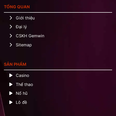
TỔNG QUAN
Giới thiệu
Đại lý
CSKH Gemwin
Sitemap
SẢN PHẨM
Casino
Thể thao
Nổ hũ
Lô đề