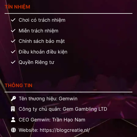
TÍN NHIỆM
Chơi có trách nhiệm
Miễn trách nhiệm
Chính sách bảo mật
Điều khoản điều kiện
Quyền Riêng tư
THÔNG TIN
Tên thương hiệu: Gemwin
Công ty chủ quản: Gem Gambling LTD
CEO Gemwin:
Trần Hạo Nam
Website:
https://blogcreatie.nl/