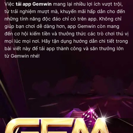
Việc
tải app Gemwin
mang lại nhiều lợi ích vượt trội,
từ trải nghiệm mượt mà, khuyến mãi hấp dẫn cho đến
những tính năng độc đáo chỉ có trên app. Không chỉ
giúp bạn chơi dễ dàng hơn, app Gemwin còn mang
đến cơ hội kiếm tiền và thưởng thức các trò chơi thú vị
mọi lúc mọi nơi. Hãy tận dụng hướng dẫn chi tiết trong
bài viết này để tải app thành công và săn thưởng lớn
từ Gemwin nhé!