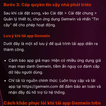
Bước 3: Cấp quyền tin cậy nhà phát triển
Sau khi cài đặt xong, vào Cài đặt > Cài đặt chung >
Quản lý thiết bị, chọn ứng dụng Gemwin và nhấn “Tin
cậy” để cho phép hoạt động.
Lưu ý khi tải app Gemwin
Dưới đây là một số lưu ý để quá trình tải app diễn ra
thành công.
Cảnh báo app giả mạo: Hiện có nhiều ứng dụng giả
mạo mạo danh Gemwin, tiềm ẩn nguy cơ đánh cắp
dữ liệu người dùng.
Chỉ tải từ nguồn chính thức: Luôn truy cập và tải
app tại https://gemwin.com để đảm bảo an toàn và
nhận đầy đủ hỗ trợ từ hệ thống.
Cách khắc phục lỗi khi tải app Gemwin trên