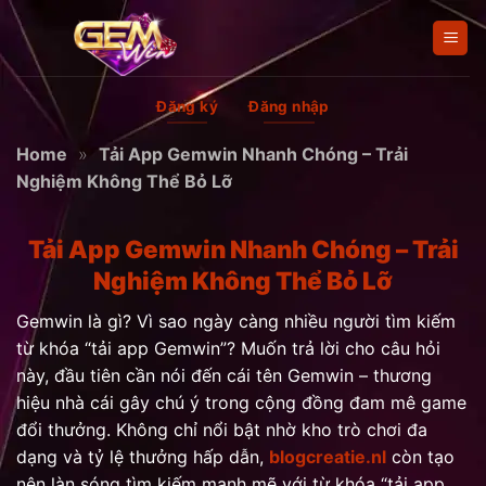
Bỏ
qua
nội
dung
Đăng ký
Đăng nhập
Home
»
Tải App Gemwin Nhanh Chóng – Trải
Nghiệm Không Thể Bỏ Lỡ
Tải App Gemwin Nhanh Chóng – Trải
Nghiệm Không Thể Bỏ Lỡ
Gemwin là gì? Vì sao ngày càng nhiều người tìm kiếm
từ khóa “tải app Gemwin”? Muốn trả lời cho câu hỏi
này, đầu tiên cần nói đến cái tên Gemwin – thương
hiệu nhà cái gây chú ý trong cộng đồng đam mê game
đổi thưởng. Không chỉ nổi bật nhờ kho trò chơi đa
dạng và tỷ lệ thưởng hấp dẫn,
blogcreatie.nl
còn tạo
nên làn sóng tìm kiếm mạnh mẽ với từ khóa “tải app