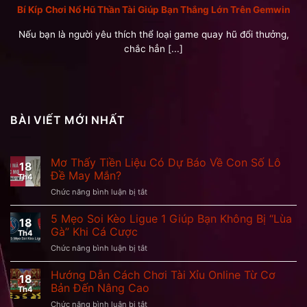
Bí Kíp Chơi Nổ Hũ Thần Tài Giúp Bạn Thắng Lớn Trên Gemwin
Nếu bạn là người yêu thích thể loại game quay hũ đổi thưởng,
chắc hẳn [...]
BÀI VIẾT MỚI NHẤT
Mơ Thấy Tiền Liệu Có Dự Báo Về Con Số Lô
18
Đề May Mắn?
Th4
ở
Chức năng bình luận bị tắt
Mơ
Thấy
5 Mẹo Soi Kèo Ligue 1 Giúp Bạn Không Bị “Lùa
18
Tiền
Gà” Khi Cá Cược
Th4
Liệu
ở
Chức năng bình luận bị tắt
Có
5
Dự
Mẹo
Hướng Dẫn Cách Chơi Tài Xỉu Online Từ Cơ
Báo
18
Soi
Về
Bản Đến Nâng Cao
Th4
Kèo
Con
ở
Chức năng bình luận bị tắt
Ligue