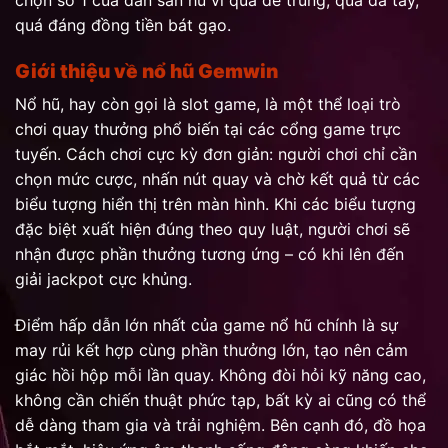
chọn số 1 của dân săn hũ vì quá dễ trúng, quá đã tay,
quá đáng đồng tiền bát gạo.
Giới thiệu về nổ hũ Gemwin
Nổ hũ, hay còn gọi là slot game, là một thể loại trò
chơi quay thưởng phổ biến tại các cổng game trực
tuyến. Cách chơi cực kỳ đơn giản: người chơi chỉ cần
chọn mức cược, nhấn nút quay và chờ kết quả từ các
biểu tượng hiển thị trên màn hình. Khi các biểu tượng
đặc biệt xuất hiện đúng theo quy luật, người chơi sẽ
nhận được phần thưởng tương ứng – có khi lên đến
giải jackpot cực khủng.
Điểm hấp dẫn lớn nhất của game nổ hũ chính là sự
may rủi kết hợp cùng phần thưởng lớn, tạo nên cảm
giác hồi hộp mỗi lần quay. Không đòi hỏi kỹ năng cao,
không cần chiến thuật phức tạp, bất kỳ ai cũng có thể
dễ dàng tham gia và trải nghiệm. Bên cạnh đó, đồ họa