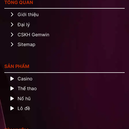
TỔNG QUAN
Giới thiệu
Đại lý
CSKH Gemwin
Sitemap
SẢN PHẨM
Casino
Thể thao
Nổ hũ
Lô đề