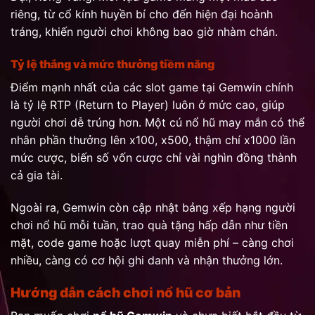
riêng, từ cổ kính huyền bí cho đến hiện đại hoành
tráng, khiến người chơi không bao giờ nhàm chán.
Tỷ lệ thắng và mức thưởng tiềm năng
Điểm mạnh nhất của các slot game tại Gemwin chính
là tỷ lệ RTP (Return to Player) luôn ở mức cao, giúp
người chơi dễ trúng hơn. Một cú nổ hũ may mắn có thể
nhân phần thưởng lên x100, x500, thậm chí x1000 lần
mức cược, biến số vốn cược chỉ vài nghìn đồng thành
cả gia tài.
Ngoài ra, Gemwin còn cập nhật bảng xếp hạng người
chơi nổ hũ mỗi tuần, trao quà tặng hấp dẫn như tiền
mặt, code game hoặc lượt quay miễn phí – càng chơi
nhiều, càng có cơ hội ghi danh và nhận thưởng lớn.
Hướng dẫn cách chơi nổ hũ cơ bản