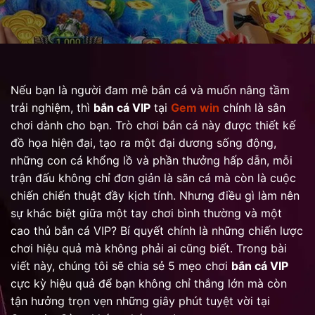
Nếu bạn là người đam mê bắn cá và muốn nâng tầm
trải nghiệm, thì
bắn cá VIP
tại
Gem win
chính là sân
chơi dành cho bạn. Trò chơi bắn cá này được thiết kế
đồ họa hiện đại, tạo ra một đại dương sống động,
những con cá khổng lồ và phần thưởng hấp dẫn, mỗi
trận đấu không chỉ đơn giản là săn cá mà còn là cuộc
chiến chiến thuật đầy kịch tính. Nhưng điều gì làm nên
sự khác biệt giữa một tay chơi bình thường và một
cao thủ bắn cá VIP? Bí quyết chính là những chiến lược
chơi hiệu quả mà không phải ai cũng biết. Trong bài
viết này, chúng tôi sẽ chia sẻ 5 mẹo chơi
bắn cá VIP
cực kỳ hiệu quả để bạn không chỉ thắng lớn mà còn
tận hưởng trọn vẹn những giây phút tuyệt vời tại