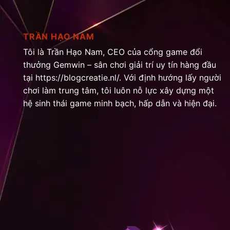
TRẦN HẠO NAM
Tôi là Trần Hạo Nam, CEO của cổng game đổi
thưởng Gemwin – sân chơi giải trí uy tín hàng đầu
tại https://blogcreatie.nl/. Với định hướng lấy người
chơi làm trung tâm, tôi luôn nỗ lực xây dựng một
hệ sinh thái game minh bạch, hấp dẫn và hiện đại.