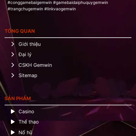
#conggamebaigemwin #gamebaidaiphuquygemwin
#trangchugemwin #linkvaogemwin
TỔNG QUAN
Giới thiệu
Đại lý
CSKH Gemwin
Sitemap
SẢN PHẨM
Casino
Thể thao
Nổ hũ