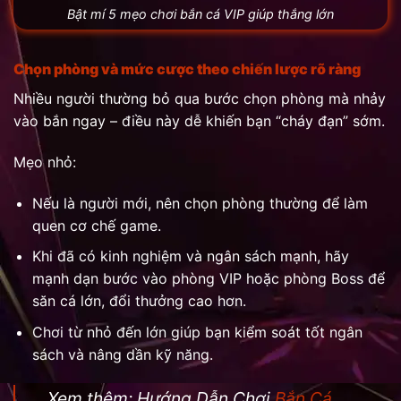
Bật mí 5 mẹo chơi bắn cá VIP giúp thắng lớn
Chọn phòng và mức cược theo chiến lược rõ ràng
Nhiều người thường bỏ qua bước chọn phòng mà nhảy
vào bắn ngay – điều này dễ khiến bạn “cháy đạn” sớm.
Mẹo nhỏ:
Nếu là người mới, nên chọn phòng thường để làm
quen cơ chế game.
Khi đã có kinh nghiệm và ngân sách mạnh, hãy
mạnh dạn bước vào phòng VIP hoặc phòng Boss để
săn cá lớn, đổi thưởng cao hơn.
Chơi từ nhỏ đến lớn giúp bạn kiểm soát tốt ngân
sách và nâng dần kỹ năng.
Xem thêm: Hướng Dẫn Chơi
Bắn Cá