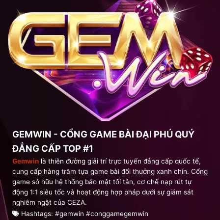
GEMWIN - CỔNG GAME BÀI ĐẠI PHÚ QUÝ
ĐẲNG CẤP TOP #1
Gemwin
là thiên đường giải trí trực tuyến đẳng cấp quốc tế,
cung cấp hàng trăm tựa game bài đổi thưởng xanh chín. Cổng
game sở hữu hệ thống bảo mật tối tân, cơ chế nạp rút tự
động 1:1 siêu tốc và hoạt động hợp pháp dưới sự giám sát
nghiêm ngặt của CEZA.
Hashtags: #gemwin #conggamegemwin